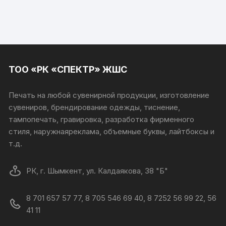
ТОО «РК «СПЕКТР» ЖШС
Печать на любой сувенирной продукции, изготовление
сувениров, брендирование одежды, тиснение,
тампопечать, гравировка, разработка фирменного
стиля, наружнаяреклама, объемные буквы, лайтбоксы и
т.д.
РК, г. Шымкент, ул. Калдаякова, 38 "Б"
8 701 657 57 77, 8 705 546 69 40, 8 7252 56 99 22, 56
41 11