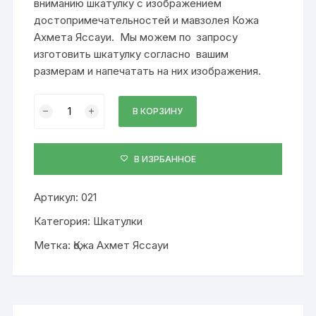
вниманию шкатулку с изображением
достопримечательностей и мавзолея Кожа
Ахмета Яссауи. Мы можем по запросу
изготовить шкатулку согласно вашим
размерам и напечатать на них изображения.
Количество
В КОРЗИНУ
Шкатулка
маленькая
с
В ИЗРБАННОЕ
изображением,
021
Артикул:
021
Категория:
Шкатулки
Метка:
Қожа Ахмет Яссауи