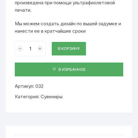
произведена при помощи ультрафиолетовой
печати.
Мы можем создать дизайн по вышей задумке и
нанести ее в кратчайшие сроки
Количество
В КОРЗИНУ
Хрусталь
с
изображением,
В ИЗРБАННОЕ
032
Артикул:
032
Категория:
Сувениры